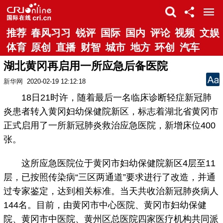
推荐
春风习习
锐评
国际
国内
评论
视频
文娱
体育
原创
直播
财智
城市
地方
环创
汽车
湖北黄冈再启用一所应急后备医院
新华网
2020-02-19 12:12:18
18日21时许，随着最后一名临床诊断轻症新冠肺
炎患者转入黄冈妇幼保健院新区，标志着湖北省黄冈市
正式启用了一所新冠肺炎救治应急医院，新增床位400
张。
这所应急医院位于黄冈市妇幼保健院新区4层至11
层，已按照传染病“三区两通道”要求进行了改造，并通
过专家鉴定，达到相关标准。当天共收治新冠肺炎病人
144名。目前，由黄冈市中心医院、黄冈市妇幼保健
院、黄冈市中医院、黄州区总医院四家医疗机构共同派