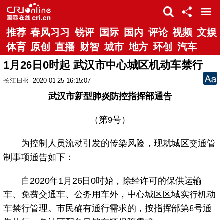
推荐
春风习习
锐评
国际
国内
评论
视频
文娱
体育
原创
直播
财智
城市
地方
环创
汽车
1月26日0时起 武汉市中心城区机动车禁行
长江日报
2020-01-25 16:15:07
武汉市新型肺炎防控指挥部通告
（第9号）
为控制人员流动引发的传染风险，现就城区交通管
制事项通告如下：
自2020年1月26日0时始，除经许可的保供运输
车、免费交通车、公务用车外，中心城区区域实行机动
车禁行管理。市民确有通行需求的，按指挥部第8号通