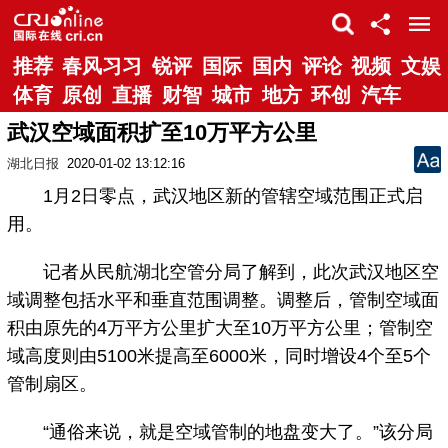
推荐
春风习习
锐评
国际
国内
评论
视频
文娱
体育
原创
直播
财智
城市
地方
环创
汽车
武汉空域面积扩至10万平方公里
湖北日报
2020-01-02 13:12:16
1月2日零点，武汉地区新的管辖空域范围正式启
用。
记者从民航湖北空管分局了解到，此次武汉地区空
域调整包括水平和垂直范围调整。调整后，管制空域面
积由原先的4万平方公里扩大至10万平方公里；管制空
域高度则由5100米提高至6000米，同时增设4个至5个
管制扇区。
“通俗来说，就是空域管制的地盘变大了。”该分局