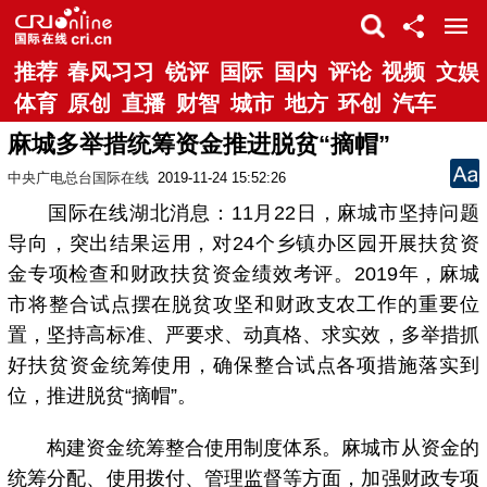
推荐
春风习习
锐评
国际
国内
评论
视频
文娱
体育
原创
直播
财智
城市
地方
环创
汽车
麻城多举措统筹资金推进脱贫“摘帽”
中央广电总台国际在线
2019-11-24 15:52:26
国际在线湖北消息：11月22日，麻城市坚持问题
导向，突出结果运用，对24个乡镇办区园开展扶贫资
金专项检查和财政扶贫资金绩效考评。2019年，麻城
市将整合试点摆在脱贫攻坚和财政支农工作的重要位
置，坚持高标准、严要求、动真格、求实效，多举措抓
好扶贫资金统筹使用，确保整合试点各项措施落实到
位，推进脱贫“摘帽”。
构建资金统筹整合使用制度体系。麻城市从资金的
统筹分配、使用拨付、管理监督等方面，加强财政专项