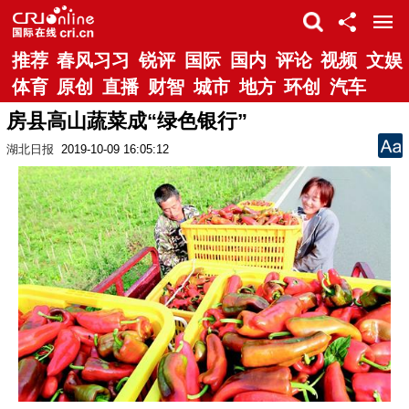
推荐
春风习习
锐评
国际
国内
评论
视频
文娱
体育
原创
直播
财智
城市
地方
环创
汽车
房县高山蔬菜成“绿色银行”
湖北日报
2019-10-09 16:05:12