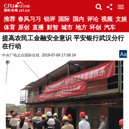
推荐
春风习习
锐评
国际
国内
评论
视频
文娱
体育
原创
直播
财智
城市
地方
环创
汽车
提高农民工金融安全意识 平安银行武汉分行
在行动
中央广电总台国际在线
2019-07-09 17:09:24