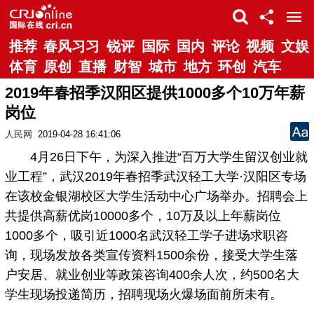
推荐
春风习习
锐评
国际
国内
评论
视频
文娱
体育
原创
直播
财智
城市
地方
环创
汽车
2019年春招季汉阳区提供1000多个10万年薪
岗位
人民网
2019-04-28 16:41:06
4月26日下午，为深入推进“百万大学生留汉创业就
业工程”，武汉2019年春招季武汉轻工大学·汉阳区专场
在该校金银湖校区大学生活动中心广场举办。招聘会上
共提供高薪优岗10000多个，10万及以上年薪岗位
1000多个，吸引近1000名武汉轻工学子进场求职咨
询，现场发放各类宣传资料1500余份，接受大学生落
户安居、就业创业等政策咨询400余人次，约500名大
学生现场投递简历，招聘现场火爆场面前所未有。