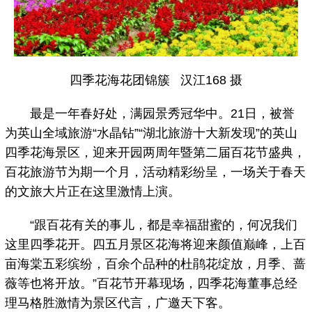
四季花海花团锦簇 汉江168 摄
最是一年春好处，满园景秀冠华中。21日，被誉
为英山全域旅游“水晶钻”“湖北旅游十大新发现”的英山
四季花海景区，迎来开园两周年暨第二届百花节盛典，
百花旅游节为期一个月，活动精彩纷呈，一场关于春天
的文旅大片正在这里激情上演。
“跟百花有关的事儿，都是幸福甜蜜的，何况我们
这里四季花开。四五月景区花海将迎来颜值巅峰，上百
亩海棠五彩缤纷，百余个品种的杜鹃花绽放，月季、蔷
薇等也将开放。”百花节开幕现场，四季花海董事总经
理马格胜激情为景区代言，广邀天下客。