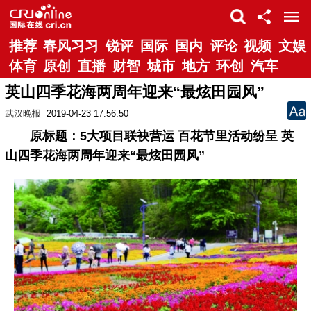
推荐
春风习习
锐评
国际
国内
评论
视频
文娱
体育
原创
直播
财智
城市
地方
环创
汽车
英山四季花海两周年迎来“最炫田园风”
武汉晚报
2019-04-23 17:56:50
原标题：5大项目联袂营运 百花节里活动纷呈 英
山四季花海两周年迎来“最炫田园风”