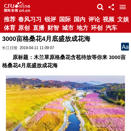
推荐
春风习习
锐评
国际
国内
评论
视频
文娱
体育
原创
直播
财智
城市
地方
环创
汽车
3000亩格桑花4月底盛放成花海
长江日报
2019-04-11 11:09:07
原标题：木兰草原格桑花含苞待放等你来 3000亩
格桑花4月底盛放成花海