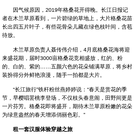
因气候原因，2019年格桑花开得晚。长江日报记
者在木兰草原看到，一片碧绿的草地上，大片格桑花苗
长出四五片叶子，有些花骨朵儿藏在绿色枝叶间，含苞
待放。
木兰草原负责人聂传伟介绍，4月底格桑花海将迎
来盛花期，届时3000亩格桑花竞相盛放，红的、粉
的、白的、紫的……五颜六色的花朵铺满草原，将乡村
装扮得分外鲜艳浪漫，随手一拍都是大片。
“长江旅行”铁杆粉丝燕婷婷说：“春天是赏花的季
节，早樱唱罢桃李登场，不仅枝头春意闹，田野间更是
一片芬芳。格桑花即将盛开，期待木兰草原粉嫩的花朵
为绿意盎然的春天增添俏丽色彩。”
租一套汉服体验穿越之旅