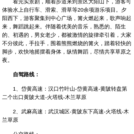
看完实景剧，顺着步道来到景区大阳山下，游客可
体验水上自行车、滑索、滑草等20余项游乐项目。夕
阳西下，游客聚集到中心广场，篝火燃起来，歌声响起
来，舞蹈跳起来。伴随着优美的音乐，熟悉的、陌生
的、初遇的，男女老少，都被激情的旋律牵引着，大家
不分彼此，手拉手，围着熊熊燃烧的篝火，踏着轻快的
脚步，欢快地摇摆着身体，纵情舞蹈，尽情共享草原之
夜。
自驾路线：
1、岱黄高速：汉口竹叶山-岱黄高速-黄陂转盘第
二个出口黄陂大道-火塔线-木兰草原
2、武麻高速：武汉城区-黄陂东下高速-火塔线-木
兰草原