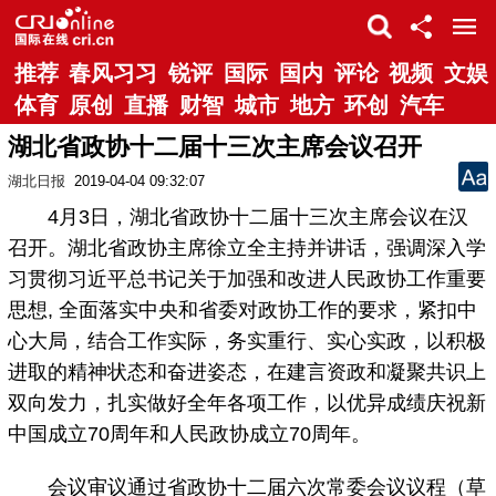
推荐
春风习习
锐评
国际
国内
评论
视频
文娱
体育
原创
直播
财智
城市
地方
环创
汽车
湖北省政协十二届十三次主席会议召开
湖北日报
2019-04-04 09:32:07
4月3日，湖北省政协十二届十三次主席会议在汉
召开。湖北省政协主席徐立全主持并讲话，强调深入学
习贯彻习近平总书记关于加强和改进人民政协工作重要
思想, 全面落实中央和省委对政协工作的要求，紧扣中
心大局，结合工作实际，务实重行、实心实政，以积极
进取的精神状态和奋进姿态，在建言资政和凝聚共识上
双向发力，扎实做好全年各项工作，以优异成绩庆祝新
中国成立70周年和人民政协成立70周年。
会议审议通过省政协十二届六次常委会议议程（草