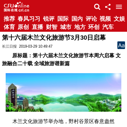
推荐
春风习习
锐评
国际
国内
评论
视频
文娱
体育
原创
直播
财智
城市
地方
环创
汽车
第十六届木兰文化旅游节3月30日启幕
长江日报
2019-03-29 10:49:47
原标题：第十六届木兰文化旅游节本周六启幕 文
旅融合二十载 全域旅游谱新篇
木兰文化旅游节举办地，野村谷景区春意盎然