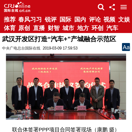
推荐
春风习习
锐评
国际
国内
评论
视频
文娱
体育
原创
直播
财智
城市
地方
环创
汽车
武汉开发区打造“汽车+”产城融合示范区
中央广电总台国际在线
2019-03-09 17:59:53
联合体签署PPP项目合同签署现场（康鹏 摄）