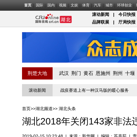
首页
国际
国内
视频
文娱
体育
汽车
城市
环球创业
滚动新闻
|
今日快报
品牌联展
|
厅局快报
荆楚大地
武汉
荆门
黄石
恩施州
荆州
十堰
北第一关的“疫”线守门员
滚动新闻
战疫赛道上有一种汉马版的暖心服务
物
首页
>>
湖北频道
>>
湖北头条
湖北2018年关闭143家非
2019-02-15 10:23:48
|
来源：
新华网
|
编辑：苏喜茹
|
责