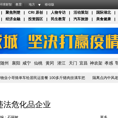
环球财智
教育
地方
移动版
|
聚焦荆楚
|
CRI 原创
|
人物专访
|
活动策划
|
国际湖北
|
|
经济金融
|
投资园区
|
民生教育
|
汽车旅游
|
美食健康
|
随州
襄阳
咸宁
仙桃
黄冈
潜江
天门
宜昌
神农架
孝感
业小哥骑单车给居民运套餐 100多斤猪肉挂满车把
隔离点内中风老伴得
法违法危化品企业
编：石丽敏
更多