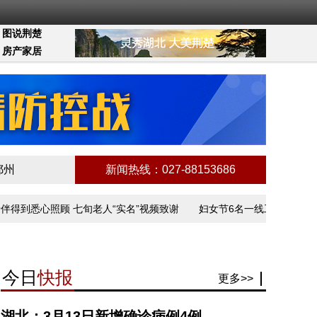
图说荆楚
房产家居
鄂州
新闻热线：027-88153686
到悉心照顾 七旬老人“实名”视频致谢
妇女节6名一线工作者讲述抗疫
今日
快报
更多>>
湖北：3月13日新增确诊病例4例