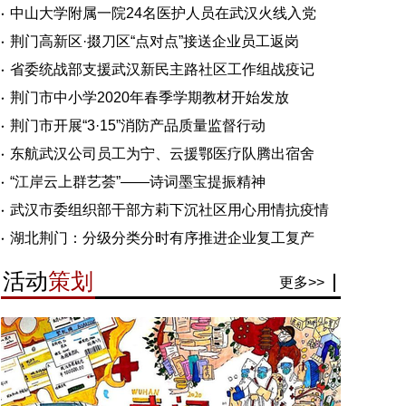
中山大学附属一院24名医护人员在武汉火线入党
荆门高新区·掇刀区“点对点”接送企业员工返岗
省委统战部支援武汉新民主路社区工作组战疫记
荆门市中小学2020年春季学期教材开始发放
荆门市开展“3·15”消防产品质量监督行动
东航武汉公司员工为宁、云援鄂医疗队腾出宿舍
“江岸云上群艺荟”——诗词墨宝提振精神
武汉市委组织部干部方莉下沉社区用心用情抗疫情
湖北荆门：分级分类分时有序推进企业复工复产
活动
策划
更多>>