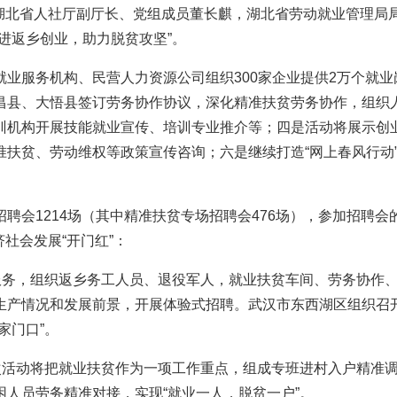
。湖北省人社厅副厅长、党组成员董长麒，湖北省劳动就业管理局局
进返乡创业，助力脱贫攻坚”。
服务机构、民营人力资源公司组织300家企业提供2万个就业岗
昌县、大悟县签订劳务协作协议，深化精准扶贫劳务协作，组织
训机构开展技能就业宣传、培训专业推介等；四是活动将展示创
准扶贫、劳动维权等政策宣传咨询；六是继续打造“网上春风行动
214场（其中精准扶贫专场招聘会476场），参加招聘会的企业
济社会发展“开门红”：
务，组织返乡务工人员、退役军人，就业扶贫车间、劳务协作、
产情况和发展前景，开展体验式招聘。武汉市东西湖区组织召开
家门口”。
活动将把就业扶贫作为一项工作重点，组成专班进村入户精准调
人员劳务精准对接，实现“就业一人，脱贫一户”。