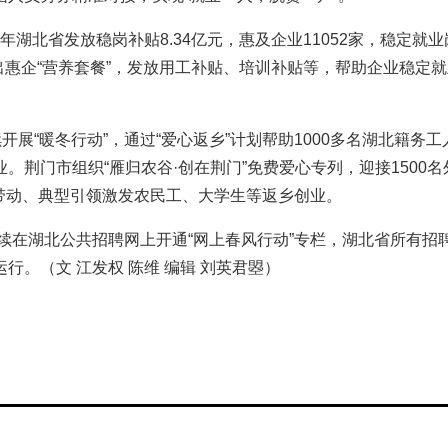
湖北省发放稳岗补贴8.34亿元，惠及企业11052家，稳定就业岗位
出惠企“营养套餐”，发放用工补贴、培训补贴等，帮助企业稳定就
展“暖冬行动”，通过“爱心返乡”计划帮助1000多名湖北籍务
业。荆门市组织“雁归农谷·创在荆门”免费爱心专列，迎接150
台带动、典型引领激发农民工、大学生等返乡创业。
续在湖北公共招聘网上开通“网上春风行动”专栏，湖北省所有
。（文 江发权 陈维 编辑 刘英君曌）