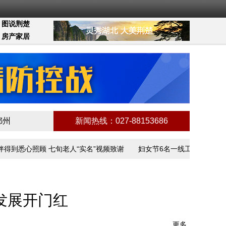
图说荆楚
房产家居
鄂州
新闻热线：027-88153686
悉心照顾 七旬老人“实名”视频致谢
妇女节6名一线工作者讲述抗疫故
会发展开门红
更多