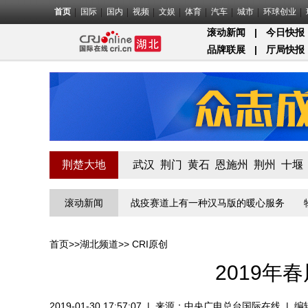
首页
国际
国内
视频
文娱
体育
汽车
城市
环球创业
滚动新闻
|
今日快报
品牌联展
|
厅局快报
荆楚大地
武汉
荆门
黄石
恩施州
荆州
十堰
第一关的“疫”线守门员
滚动新闻
战疫赛道上有一种汉马版的暖心服务
物业
首页
>>
湖北频道
>>
CRI原创
2019年
2019-01-30 17:57:07
|
来源：
中央广电总台国际在线
|
编