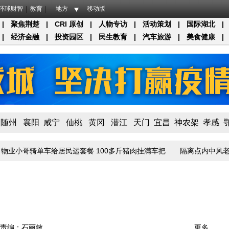
环球财智
教育
地方
移动版
|
聚焦荆楚
|
CRI 原创
|
人物专访
|
活动策划
|
国际湖北
|
|
经济金融
|
投资园区
|
民生教育
|
汽车旅游
|
美食健康
|
随州
襄阳
咸宁
仙桃
黄冈
潜江
天门
宜昌
神农架
孝感
小哥骑单车给居民运套餐 100多斤猪肉挂满车把
隔离点内中风老伴得
责编：石丽敏
更多