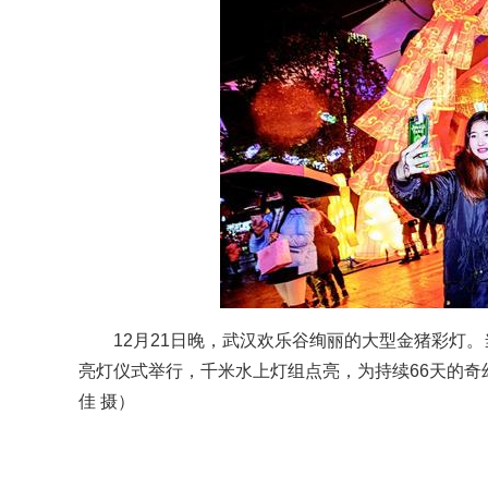
12月21日晚，武汉欢乐谷绚丽的大型金猪彩灯。当
亮灯仪式举行，千米水上灯组点亮，为持续66天的奇幻
佳 摄）