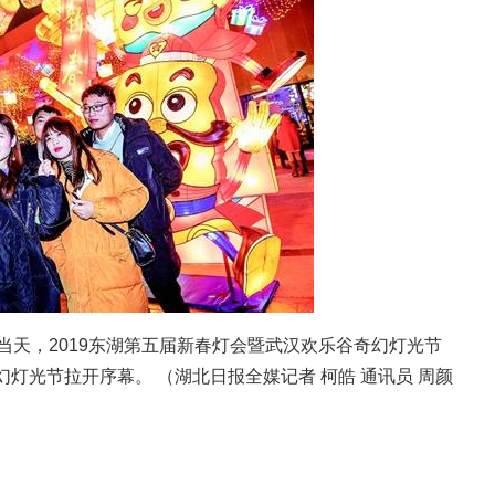
天，2019东湖第五届新春灯会暨武汉欢乐谷奇幻灯光节
灯光节拉开序幕。 （湖北日报全媒记者 柯皓 通讯员 周颜