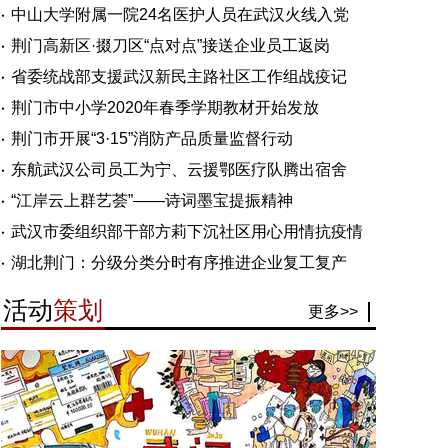
中山大学附属一院24名医护人员在武汉火线入党
荆门高新区·掇刀区“点对点”接送企业员工返岗
省委统战部支援武汉新民主路社区工作组战疫记
荆门市中小学2020年春季学期教材开始发放
荆门市开展“3·15”消防产品质量监督行动
东航武汉公司员工为宁、云援鄂医疗队腾出宿舍
“江岸云上群艺荟”——诗词墨宝提振精神
武汉市委组织部干部方莉下沉社区用心用情抗疫情
湖北荆门：分级分类分时有序推进企业复工复产
活动
策划
更多>>