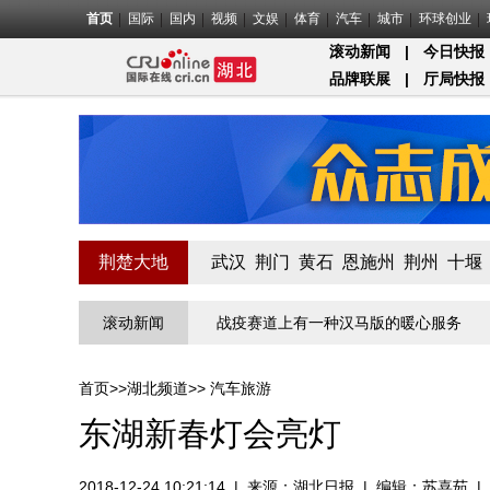
首页
国际
国内
视频
文娱
体育
汽车
城市
环球创业
滚动新闻
|
今日快报
品牌联展
|
厅局快报
荆楚大地
武汉
荆门
黄石
恩施州
荆州
十堰
第一关的“疫”线守门员
滚动新闻
战疫赛道上有一种汉马版的暖心服务
物业
首页
>>
湖北频道
>>
汽车旅游
东湖新春灯会亮灯
2018-12-24 10:21:14
|
来源：
湖北日报
|
编辑：苏喜茹
|