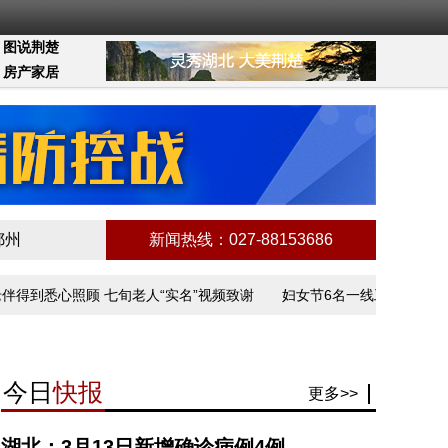
图说荆楚
房产家居
鄂州
新闻热线：027-88153686
到悉心照顾 七旬老人“实名”视频致谢
妇女节6名一线工作者讲述抗疫
今日
快报
更多>>
湖北：3月13日新增确诊病例4例