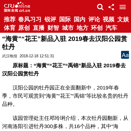
推荐
春风习习
锐评
国际
国内
评论
视频
文娱
体育
原创
直播
财智
城市
地方
环创
汽车
“海黄”“花王”新品入驻 2019春去汉阳公园赏
牡丹
武汉晚报
2018-12-18 12:51:31
原标题：“海黄”“花王”“禹锦”新品入驻 2019春去
汉阳公园赏牡丹
汉阳公园的牡丹园正在全面翻新中，2019年春
季，市民可观赏到“海黄”“花王”“禹锦”等比较名贵的牡丹
品种。
该园管理处主任邓玲琍介绍，本次牡丹园翻新，从
河南洛阳引进牡丹300多株，共16个品种，其中“海