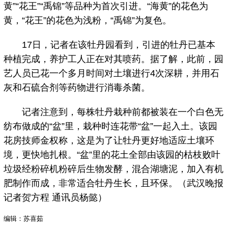
黄”“花王”“禹锦”等品种为首次引进。“海黄”的花色为
黄，“花王”的花色为浅粉，“禹锦”为复色。
17日，记者在该牡丹园看到，引进的牡丹已基本
种植完成，养护工人正在对其喷药。据了解，此前，园
艺人员已花一个多月时间对土壤进行4次深耕，并用石
灰和石硫合剂等药物进行消毒杀菌。
记者注意到，每株牡丹栽种前都被装在一个白色无
纺布做成的“盆”里，栽种时连花带“盆”一起入土。该园
花房技师金权称，这是为了让牡丹更好地适应土壤环
境，更快地扎根。“盆”里的花土全部由该园的枯枝败叶
垃圾经粉碎机粉碎后生物发酵，混合湖塘泥，加入有机
肥制作而成，非常适合牡丹生长，且环保。（武汉晚报
记者贺方程 通讯员杨懿）
编辑：苏喜茹