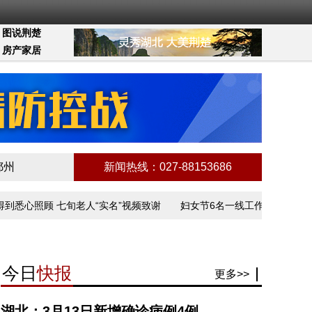
图说荆楚
房产家居
鄂州
新闻热线：027-88153686
顾 七旬老人“实名”视频致谢
妇女节6名一线工作者讲述抗疫故事
今日
快报
更多>>
湖北：3月13日新增确诊病例4例