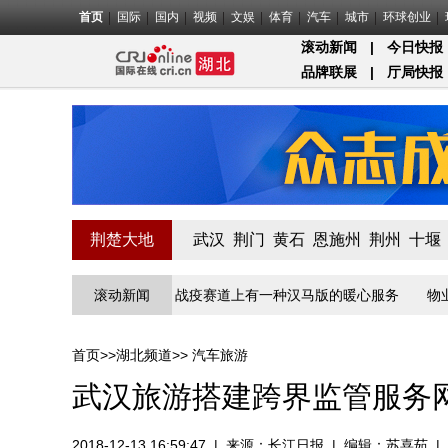
首页
国际
国内
视频
文娱
体育
汽车
城市
环球创业
滚动新闻
|
今日快报
品牌联展
|
厅局快报
荆楚大地
武汉
荆门
黄石
恩施州
荆州
十堰
的“疫”线守门员
滚动新闻
战疫赛道上有一种汉马版的暖心服务
物业小哥骑
首页
>>
湖北频道
>>
汽车旅游
武汉旅游搭建跨界监管服务
2018-12-13 16:59:47
|
来源：
长江日报
|
编辑：苏喜茹
|