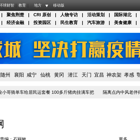
环球财智
教育
地方
移动版
|
聚焦荆楚
|
CRI 原创
|
人物专访
|
活动策划
|
国际湖北
|
|
经济金融
|
投资园区
|
民生教育
|
汽车旅游
|
美食健康
|
随州
襄阳
咸宁
仙桃
黄冈
潜江
天门
宜昌
神农架
孝感
单车给居民运套餐 100多斤猪肉挂满车把
隔离点内中风老伴得到悉心照
网
责编：石丽敏
更多