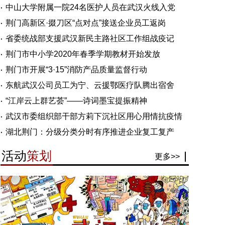
中山大学附属一院24名医护人员在武汉火线入党
荆门高新区·掇刀区“点对点”接送企业员工返岗
省委统战部支援武汉新民主路社区工作组战疫记
荆门市中小学2020年春季学期教材开始发放
荆门市开展“3·15”消防产品质量监督行动
东航武汉公司员工为宁、云援鄂医疗队腾出宿舍
“江岸云上群艺荟”——诗词墨宝提振精神
武汉市委组织部干部方莉下沉社区用心用情抗疫情
湖北荆门：分级分类分时有序推进企业复工复产
活动
策划
更多>>