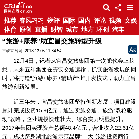
推荐
春风习习
锐评
国际
国内
评论
视频
文娱
体育
原创
直播
财智
城市
地方
环创
汽车
“旅游+康养”助宜昌交旅转型升级
三峡宜昌网
2018-12-05 11:34:54
12月4日，记者从宜昌交旅集团第一次党代会上获
悉，未来五年集团在夯实交通运输，抓实旅游发展的同
时，将打造“旅游+康养+辅助产业”开发模式，助力宜昌
旅游创新发展。
近三年来，宜昌交旅集团坚持创新发展，项目建设
累计完成投资15.9亿元，通过实施交通、旅游“双轮驱
动”战略，企业规模快速壮大、综合实力明显提升。
2017年集团实现资产总额48.4亿元，营业收入22.61亿
元，成功跻身湖北旅游示范品牌“十大”旅游投资商行