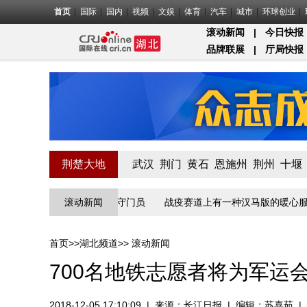
首页
国际
国内
视频
文娱
体育
汽车
城市
环球创业
滚动新闻
|
今日快报
品牌联展
|
厅局快报
荆楚大地
武汉
荆门
黄石
恩施州
荆州
十堰
江入湖北第一关的“疫”线守门员
滚动新闻
战疫赛道上有一种汉马版的暖心服务
首页
>>
湖北频道
>>
滚动新闻
700名地铁志愿者将为军运
2018-12-05 17:10:09
|
来源：
长江日报
|
编辑：苏喜茹
|