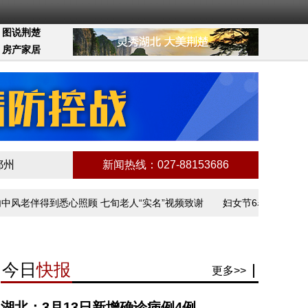
图说荆楚
房产家居
鄂州
新闻热线：027-88153686
老伴得到悉心照顾 七旬老人“实名”视频致谢
妇女节6名一线工作者
今日
快报
更多>>
湖北：3月13日新增确诊病例4例