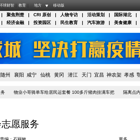
环球财智
教育
地方
移动版
|
聚焦荆楚
|
CRI 原创
|
人物专访
|
活动策划
|
国际湖北
|
|
经济金融
|
投资园区
|
民生教育
|
汽车旅游
|
美食健康
|
随州
襄阳
咸宁
仙桃
黄冈
潜江
天门
宜昌
神农架
孝感
物业小哥骑单车给居民运套餐 100多斤猪肉挂满车把
隔离点内中风
会志愿服务
责编：石丽敏
更多