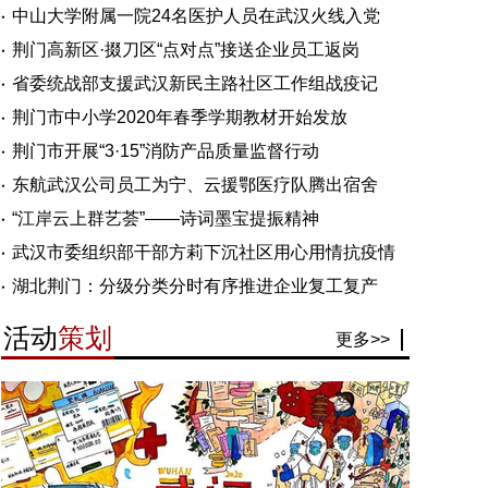
中山大学附属一院24名医护人员在武汉火线入党
荆门高新区·掇刀区“点对点”接送企业员工返岗
省委统战部支援武汉新民主路社区工作组战疫记
荆门市中小学2020年春季学期教材开始发放
荆门市开展“3·15”消防产品质量监督行动
东航武汉公司员工为宁、云援鄂医疗队腾出宿舍
“江岸云上群艺荟”——诗词墨宝提振精神
武汉市委组织部干部方莉下沉社区用心用情抗疫情
湖北荆门：分级分类分时有序推进企业复工复产
活动
策划
更多>>