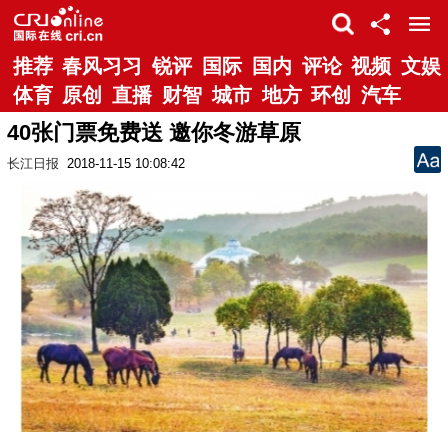
推荐
春风习习
锐评
国际
国内
评论
视频
文娱
体育
原创
直播
财智
城市
地方
环创
汽车
40张门票免费送 邀你冬游草原
长江日报
2018-11-15 10:08:42