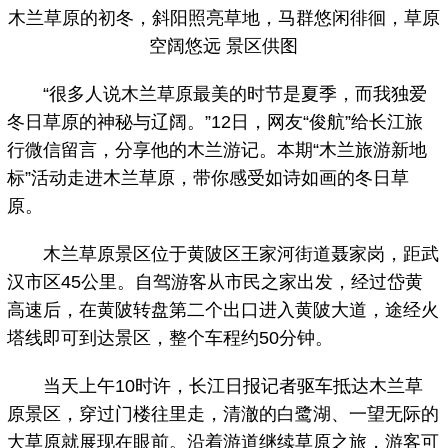
木兰草原的初冬，斜阳照亮草地，马群悠闲徘徊，草原
空阔悠远 景区供图
“很多人说木兰草原最美的时节是夏季，而我独爱
冬日草原的神秘与辽阔。”12日，网友“俊航”给长江旅
行微信留言，分享他的木兰游记。本期“木兰旅游新地
标”活动走进木兰草原，带你感受如诗如画的冬日草
原。
木兰草原景区位于黄陂区王家河街道聂家岗，距武
汉市区45公里。自驾游客从市民之家出发，经过岱黄
高速后，在黄陂转盘第二个出口进入黄陂大道，途经火
塔线即可到达景区，整个车程约50分钟。
当天上午10时许，长江日报记者驱车抵达木兰草
原景区，穿过门楼往里走，清澈的白鹭湖、一望无际的
大草原就展现在眼前。沿着游道继续草原之旅，游客可