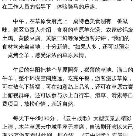
在工作人员的指导下，体验骑马的乐趣。
中午，在草原食府点上一桌特色美食别有一番滋
味。景区负责人介绍，食府的草原羊杂汤、农家砂锅烧
土鸡、黄陂豆腐、黄陂三鲜等深受游客好评，“我们的
食材均来自当地，十分新鲜。”如果人多，还可以预定
一桌烤全羊，感受浓浓的草原风情。
午后的斜阳把整个草原照亮，稀薄的草地、满山的
牛羊，整个环境空阔悠远。吃完午餐，游客漫步草原，
可在敖包下祈福，可在如意岛上品茗，还可在草原古寨
上俯视群峰。还可以参与水上自行车、滑草、滑索等自
费项目，放松心情，亲近自然。
每天下午2时30分，《云中战歌》大型实景剧精彩
上演，木兰草原云中城里座无虚席，自该剧开演以来已
有22万游客看过此剧。据介绍，《云中战歌》实景剧