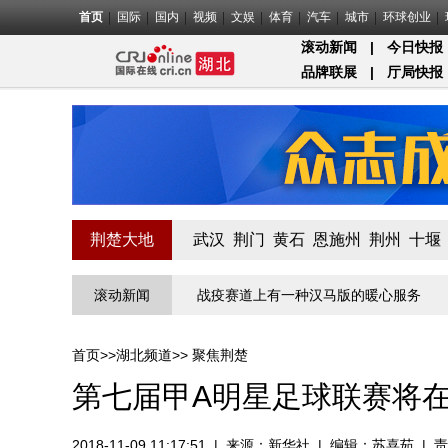
首页
国际
国内
视频
文娱
体育
汽车
城市
环球创业
滚动新闻
|
今日快报
品牌联展
|
厅局快报
荆楚大地
武汉
荆门
黄石
恩施州
荆州
十堰
北第一关的“疫”线守门员
滚动新闻
战疫赛道上有一种汉马版的暖心服务
物
首页
>>
湖北频道
>>
聚焦荆楚
第七届甲A明星足球联赛将
2018-11-09 11:17:51
|
来源：
新华社
|
编辑：苏喜茹
|
责