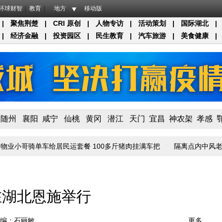
环球财智
教育
地方
移动版
|
聚焦荆楚
|
CRI 原创
|
人物专访
|
活动策划
|
国际湖北
|
|
经济金融
|
投资园区
|
民生教育
|
汽车旅游
|
美食健康
|
随州
襄阳
咸宁
仙桃
黄冈
潜江
天门
宜昌
神农架
孝感
业小哥骑单车给居民运套餐 100多斤猪肉挂满车把
隔离点内中风老伴得
在湖北恩施举行
编：石丽敏
更多