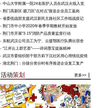
中山大学附属一院24名医护人员在武汉火线入党
荆门高新区·掇刀区“点对点”接送企业员工返岗
省委统战部支援武汉新民主路社区工作组战疫记
荆门市中小学2020年春季学期教材开始发放
荆门市开展“3·15”消防产品质量监督行动
东航武汉公司员工为宁、云援鄂医疗队腾出宿舍
“江岸云上群艺荟”——诗词墨宝提振精神
武汉市委组织部干部方莉下沉社区用心用情抗疫情
湖北荆门：分级分类分时有序推进企业复工复产
活动
策划
更多>>