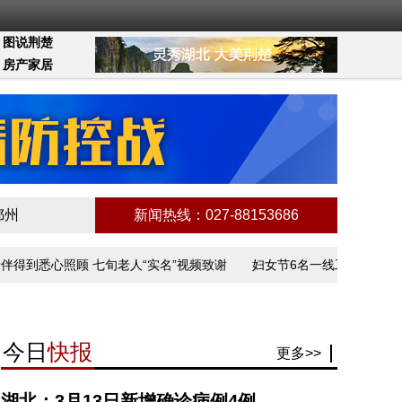
图说荆楚
房产家居
鄂州
新闻热线：027-88153686
到悉心照顾 七旬老人“实名”视频致谢
妇女节6名一线工作者讲述抗
今日
快报
更多>>
湖北：3月13日新增确诊病例4例