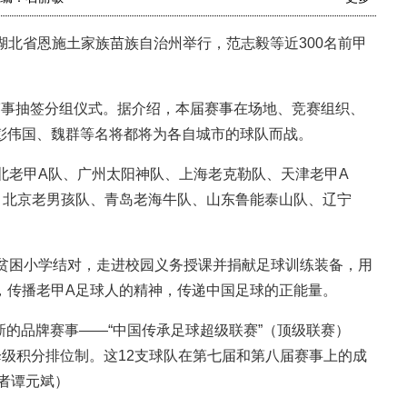
湖北省恩施土家族苗族自治州举行，范志毅等近300名前甲
事抽签分组仪式。据介绍，本届赛事在场地、竞赛组织、
彭伟国、魏群等名将都将为各自城市的球队而战。
老甲A队、广州太阳神队、上海老克勒队、天津老甲A
、北京老男孩队、青岛老海牛队、山东鲁能泰山队、辽宁
贫困小学结对，走进校园义务授课并捐献足球训练装备，用
，传播老甲A足球人的精神，传递中国足球的正能量。
的品牌赛事——“中国传承足球超级联赛”（顶级联赛）
降级积分排位制。这12支球队在第七届和第八届赛事上的成
记者谭元斌）