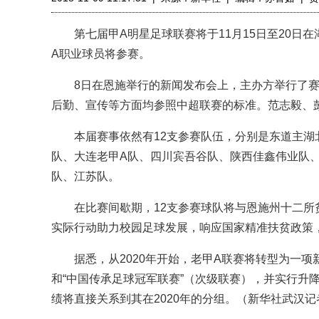
第七届甲A明星足球联赛将于11月15日至20日在
A职业球员将参赛。
8日在恩施举行的新闻发布会上，主办方举行了赛
后勤、宣传等方面均参照中超联赛的标准。范志毅、
本届赛事依然有12支参赛队伍，分别是东道主湖北
队、大连老甲A队、四川宾吾谷队、陕西佳鑫伟业队
队、江苏队。
在比赛间歇期，12支参赛球队将与恩施州十二所
实际行动助力校园足球发展，响应国家精准扶贫政策
据悉，从2020年开始，老甲A联赛将转型为一项新
和“中国传承足球冠军联赛”（次级联赛），并实行升
绩将直接关系到其在2020年的分组。（新华社武汉