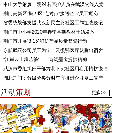
中山大学附属一院24名医护人员在武汉火线入党
荆门高新区·掇刀区“点对点”接送企业员工返岗
省委统战部支援武汉新民主路社区工作组战疫记
荆门市中小学2020年春季学期教材开始发放
荆门市开展“3·15”消防产品质量监督行动
东航武汉公司员工为宁、云援鄂医疗队腾出宿舍
“江岸云上群艺荟”——诗词墨宝提振精神
武汉市委组织部干部方莉下沉社区用心用情抗疫情
湖北荆门：分级分类分时有序推进企业复工复产
活动
策划
更多>>