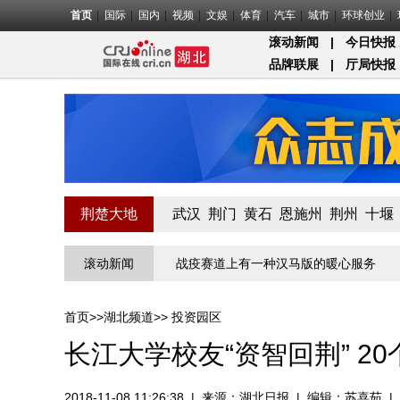
首页
国际
国内
视频
文娱
体育
汽车
城市
环球创业
滚动新闻
|
今日快报
品牌联展
|
厅局快报
荆楚大地
武汉
荆门
黄石
恩施州
荆州
十堰
北第一关的“疫”线守门员
滚动新闻
战疫赛道上有一种汉马版的暖心服务
物
首页
>>
湖北频道
>>
投资园区
长江大学校友“资智回荆” 2
2018-11-08 11:26:38
|
来源：
湖北日报
|
编辑：苏喜茹
|