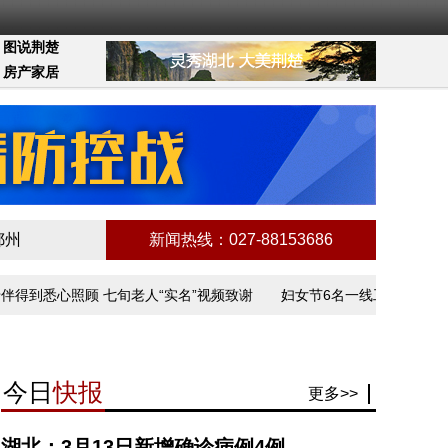
图说荆楚
房产家居
鄂州
新闻热线：027-88153686
到悉心照顾 七旬老人“实名”视频致谢
妇女节6名一线工作者讲述抗疫
今日
快报
更多>>
湖北：3月13日新增确诊病例4例