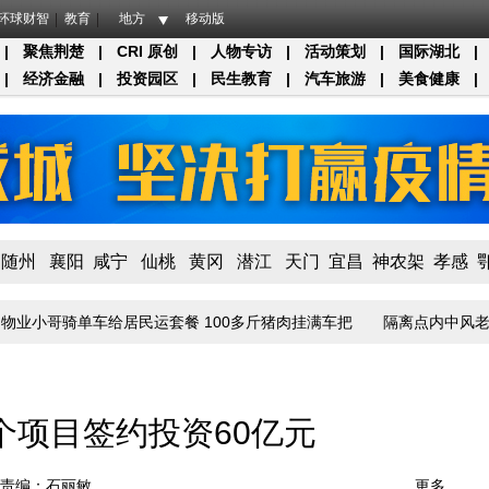
环球财智
教育
地方
移动版
|
聚焦荆楚
|
CRI 原创
|
人物专访
|
活动策划
|
国际湖北
|
|
经济金融
|
投资园区
|
民生教育
|
汽车旅游
|
美食健康
|
随州
襄阳
咸宁
仙桃
黄冈
潜江
天门
宜昌
神农架
孝感
业小哥骑单车给居民运套餐 100多斤猪肉挂满车把
隔离点内中风老伴得
0个项目签约投资60亿元
责编：石丽敏
更多