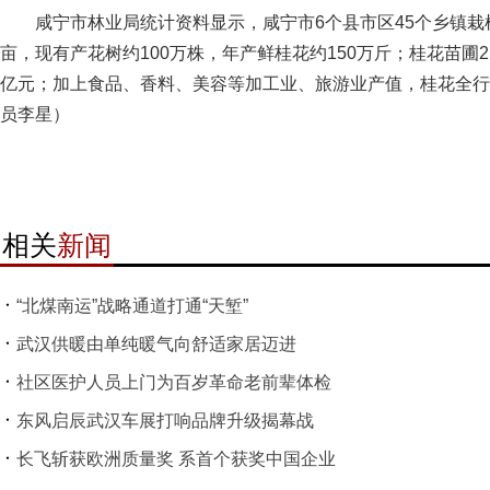
咸宁市林业局统计资料显示，咸宁市6个县市区45个乡镇栽植桂
亩，现有产花树约100万株，年产鲜桂花约150万斤；桂花苗圃2
亿元；加上食品、香料、美容等加工业、旅游业产值，桂花全行
员李星）
相关
新闻
“北煤南运”战略通道打通“天堑”
武汉供暖由单纯暖气向舒适家居迈进
社区医护人员上门为百岁革命老前辈体检
东风启辰武汉车展打响品牌升级揭幕战
长飞斩获欧洲质量奖 系首个获奖中国企业