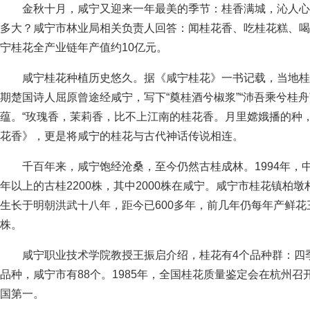
金秋十月，咸宁又迎来一年最美的季节：桂香满城，沁人心
多大？咸宁市林业局相关负责人回答：闻桂花香、吃桂花糕、喝
宁桂花全产业链年产值约10亿元。
咸宁桂花种植历史悠久。据《咸宁桂花》一书记载，当地桂花
期楚国诗人屈原曾途经咸宁，写下“奠桂酒兮椒浆”“沛吾乘兮桂
蕴。“玫瑰香，茉莉香，比不上江南的桂花香。月里嫦娥播的种
花香》，更是将咸宁的桂花与古代神话传说相连。
千百年来，咸宁饱经沧桑，至今仍然古桂成林。1994年，中
年以上的古桂2200株，其中2000株在咸宁。咸宁市桂花镇柏
生长于明朝洪武十八年，距今已600多年，前几年仍每年产鲜花
株。
咸宁职业技术学院教授王振启介绍，桂花有4个品种群：四季
品种，咸宁市有88个。1985年，全国桂花质量鉴定会在杭州
国第一。