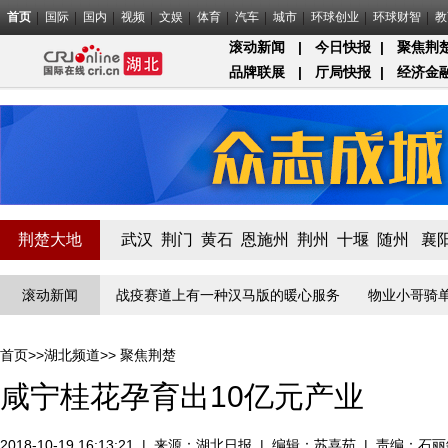
首页
国际
国内
视频
文娱
体育
汽车
城市
环球创业
环球财智
教
滚动新闻
|
今日快报
|
聚焦荆
品牌联展
|
厅局快报
|
经济金
荆楚大地
武汉
荆门
黄石
恩施州
荆州
十堰
随州
襄
”线守门员
滚动新闻
战疫赛道上有一种汉马版的暖心服务
物业小哥骑单车给
首页
>>
湖北频道
>>
聚焦荆楚
咸宁桂花孕育出10亿元产业
2018-10-19 16:13:21
|
来源：
湖北日报
|
编辑：苏喜茹
|
责编：石丽