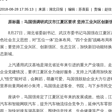
2018-08-28 17:35:13
|
来源：
湖北日报
|
编辑：苏喜茹
|
责编：赵佳
原标题：马国强调研武汉市江夏区要求 坚持工业兴区创新
8月27日，湖北省委副书记、武汉市委书记马国强在江夏区
色社会主义思想，对“五位一体”总体布局、“四个全面”战略布
展；要坚持工业兴区、创新强区、生态立区，加快新旧动能转换
态新城。
上汽通用武汉基地是湖北省近年来引进的重大产业项目。走
企业党建情况，要求江夏区全力做好服务，支持上汽通用加快发
人“悟空”能对话，会舞蹈，萌趣可爱。马国强鼓励企业大力引
里界街童周岭村小朱湾，马国强走进客舍、书院，与下乡市民交
座谈中，马国强肯定了江夏区近年来的发展成效。他说，江夏
汽车和智能网联汽车，提升汽车物流综合竞争力，延伸汽车零部
群；加快对接东湖高新区，围绕信息技术、生命健康等产业，做