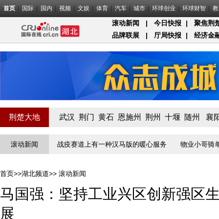
首页
国际
国内
视频
文娱
体育
汽车
城市
环球创业
环球财智
教
滚动新闻
|
今日快报
|
聚焦荆
品牌联展
|
厅局快报
|
经济金
荆楚大地
武汉
荆门
黄石
恩施州
荆州
十堰
随州
襄
疫”线守门员
滚动新闻
战疫赛道上有一种汉马版的暖心服务
物业小哥骑单车
首页
>>
湖北频道
>>
滚动新闻
马国强：坚持工业兴区创新强区
展