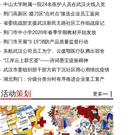
中山大学附属一院24名医护人员在武汉火线入党
荆门高新区·掇刀区“点对点”接送企业员工返岗
省委统战部支援武汉新民主路社区工作组战疫记
荆门市中小学2020年春季学期教材开始发放
荆门市开展“3·15”消防产品质量监督行动
东航武汉公司员工为宁、云援鄂医疗队腾出宿舍
“江岸云上群艺荟”——诗词墨宝提振精神
武汉市委组织部干部方莉下沉社区用心用情抗疫情
湖北荆门：分级分类分时有序推进企业复工复产
活动
策划
更多>>