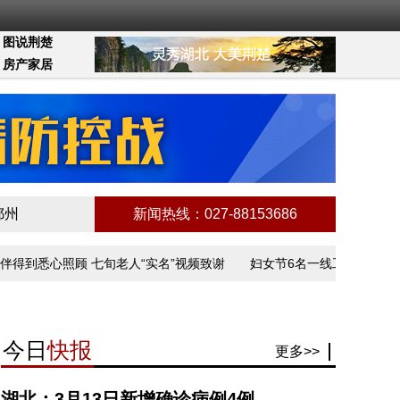
图说荆楚
房产家居
鄂州
新闻热线：027-88153686
到悉心照顾 七旬老人“实名”视频致谢
妇女节6名一线工作者讲述抗疫
今日
快报
更多>>
湖北：3月13日新增确诊病例4例