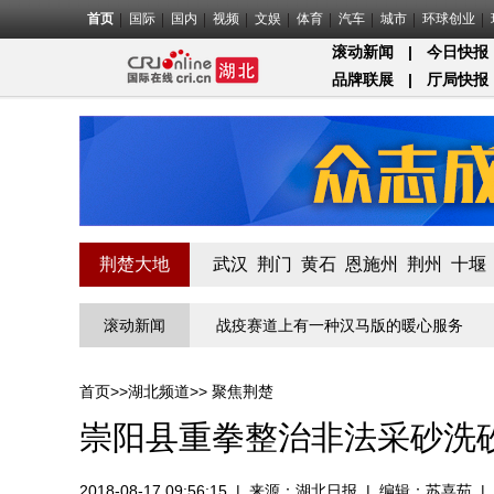
首页
国际
国内
视频
文娱
体育
汽车
城市
环球创业
滚动新闻
|
今日快报
品牌联展
|
厅局快报
荆楚大地
武汉
荆门
黄石
恩施州
荆州
十堰
北第一关的“疫”线守门员
滚动新闻
战疫赛道上有一种汉马版的暖心服务
物业
首页
>>
湖北频道
>>
聚焦荆楚
崇阳县重拳整治非法采砂洗
2018-08-17 09:56:15
|
来源：
湖北日报
|
编辑：苏喜茹
|