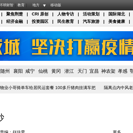
环球财智
教育
地方
移动版
|
聚焦荆楚
|
CRI 原创
|
人物专访
|
活动策划
|
国际湖北
|
|
经济金融
|
投资园区
|
民生教育
|
汽车旅游
|
美食健康
|
随州
襄阳
咸宁
仙桃
黄冈
潜江
天门
宜昌
神农架
孝感
小哥骑单车给居民运套餐 100多斤猪肉挂满车把
隔离点内中风老伴得
砂
责编：赵佳雯
更多