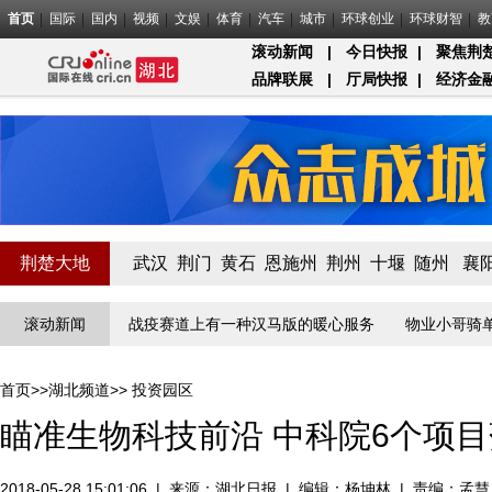
首页
国际
国内
视频
文娱
体育
汽车
城市
环球创业
环球财智
教
滚动新闻
|
今日快报
|
聚焦荆
品牌联展
|
厅局快报
|
经济金
荆楚大地
武汉
荆门
黄石
恩施州
荆州
十堰
随州
襄
疫”线守门员
滚动新闻
战疫赛道上有一种汉马版的暖心服务
物业小哥骑单车
首页
>>
湖北频道
>>
投资园区
瞄准生物科技前沿 中科院6个项
2018-05-28 15:01:06
|
来源：
湖北日报
|
编辑：杨坤林
|
责编：孟慧