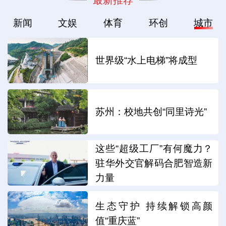
新闻
文娱
体育
环创
城市
世界级“水上电梯”将成型
苏州：校地共创“同里诗光”
这些“超级工厂”有何魔力？
驻华外交官解码合肥智造新
力量
生态守护 持续解锁高颜
值“重庆蓝”