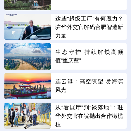
这些“超级工厂”有何魔力？
驻华外交官解码合肥智造新
力量
生态守护 持续解锁高颜
值“重庆蓝”
连云港：高空瞭望 赏海滨
风光
从“看展厅”到“谈落地”：驻
华外交官在皖抛出合作橄榄
枝