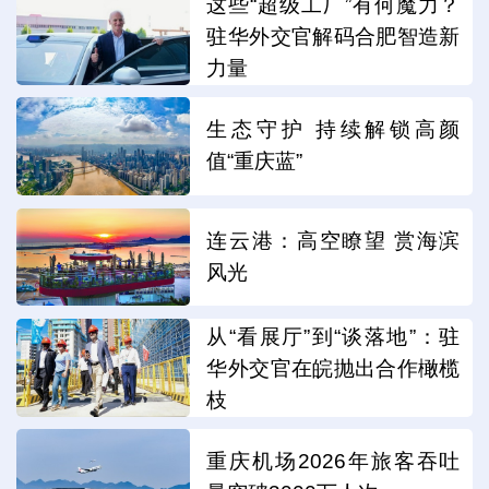
这些“超级工厂”有何魔力？
驻华外交官解码合肥智造新
力量
生态守护 持续解锁高颜
值“重庆蓝”
连云港：高空瞭望 赏海滨
风光
从“看展厅”到“谈落地”：驻
华外交官在皖抛出合作橄榄
枝
重庆机场2026年旅客吞吐