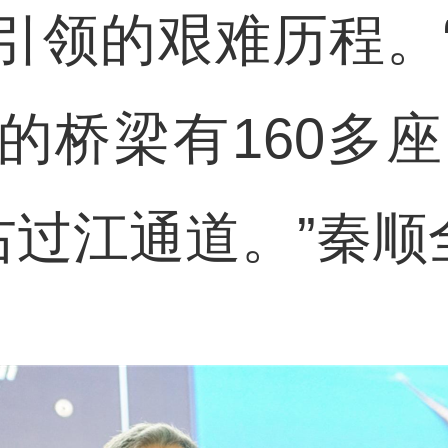
引领的艰难历程。
桥梁有160多座
左右过江通道。”秦