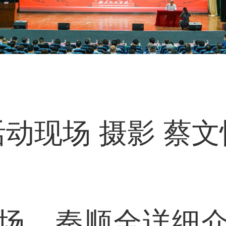
活动现场 摄影 蔡文
，秦顺全详细介