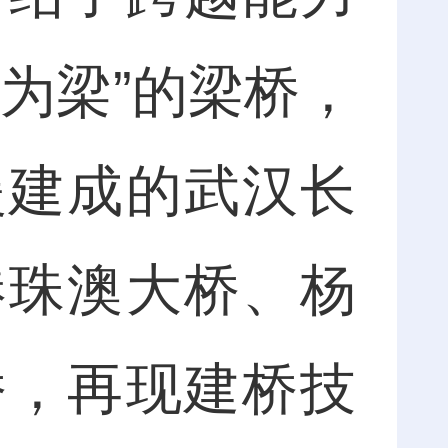
为梁”的梁桥，
援建成的武汉长
港珠澳大桥、杨
桥，再现建桥技